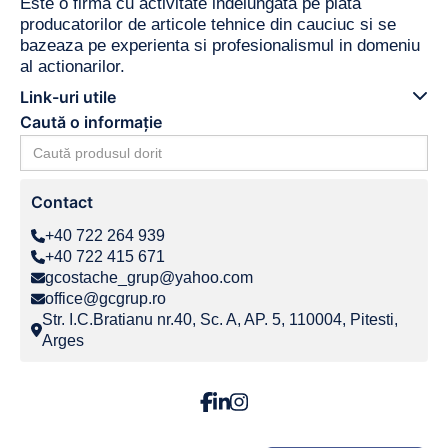
Este o firma cu activitate indelungata pe piata
producatorilor de articole tehnice din cauciuc si se
bazeaza pe experienta si profesionalismul in domeniu
al actionarilor.
Link-uri utile
Caută o informație
Search
for:
Contact
+40 722 264 939
+40 722 415 671
gcostache_grup@yahoo.com
office@gcgrup.ro
Str. I.C.Bratianu nr.40, Sc. A, AP. 5, 110004, Pitesti,
Arges