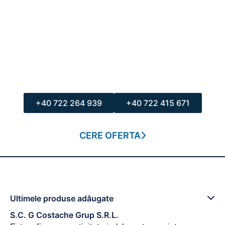
„Succesul afacerilor noastre se bazează pe
satisfacerea deplină a așteptărilor clienților noștri
prin implementarea unei politici de calitate ce se
bazează pe Progresul Continuu, fapt demonstrat
de-a lungul întregii activități a companiei.”
Adresa: Str. I.C.Brătianu nr.40, Sc. A, AP. 5,
110004, Pitești, Argeș
+40 722 264 939
+40 722 415 671
CERE OFERTA
Ultimele produse adăugate
S.C. G Costache Grup S.R.L.