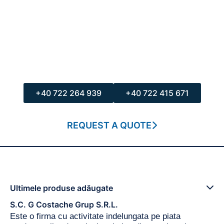
„The success of our business is based on fully
satisfying our customers' expectations by
implementing a quality policy based on
Continuous Improvement, as demonstrated
throughout the company's entire activity.”
Address: 40 I.C. Brătianu Street, Building A,
Apartment 5, 110004, Pitești, Argeș
+40 722 264 939
+40 722 415 671
REQUEST A QUOTE
Ultimele produse adăugate
S.C. G Costache Grup S.R.L.
Este o firma cu activitate indelungata pe piata